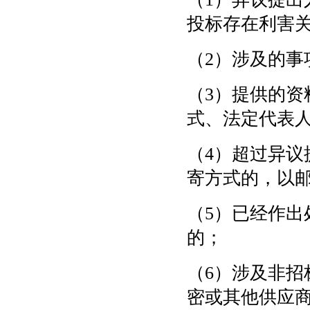
投标存在利害
（
2）涉及的
（
3）提供的
式、法定代表
（
4）超过异
寄方式的，以
（
5）已经作
的；
（
6）涉及非
密或其他供应