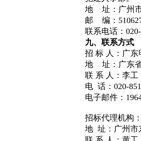
地
址：广州
邮
编：
51062
联系电话：
020
九、联系方式
招
标
人：广东
地
址：广东
联
系
人：李工
电
话：020-851
电子邮件：
196
招标
代理
机构
地
址：广州市东
联
系
人：
黄
工