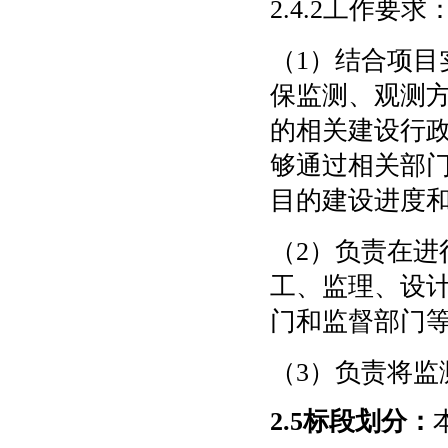
2.4.2工作要求
（
1）结合项
保监测、观测
的相关建设行
够通过相关部
目的建设进度
（
2）负责在
工、监理、设
门和监督部门
（
3）负责将监
2.5标段划分：