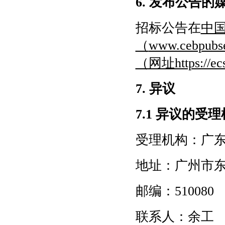
6. 发布公告的
招标公告在
中
（
www.cebp
（网址https://ec
7
.
异议
7.1 异议的受
受理机构：
广
地址：广州市
邮编：
5
10080
联系人：
余
工