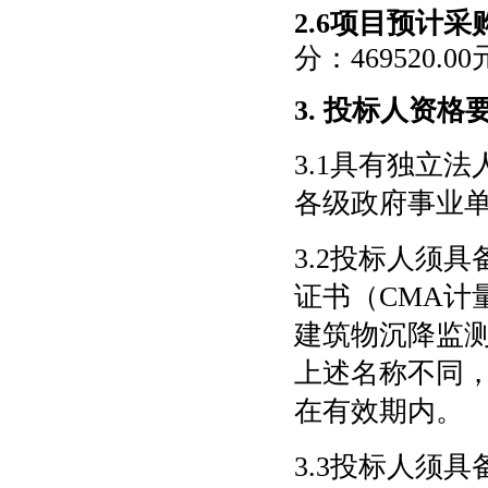
2.6项目预计采
分：469520.
3. 投标人资格
3.1具有独立
各级政府事业
3.2投标人须
证书（CMA计
建筑物沉降监测
上述名称不同
在有效期内。
3.3投标人须