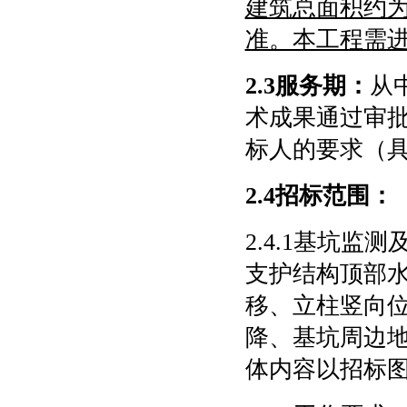
建筑总面积约为
准。本工程需
2.3
服务期
：
从
术成果通过审
标人的要求（
2.4招标范围：
2.4.1基坑
支护结构顶部
移、立柱竖向
降、基坑周边
体内容以招标