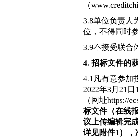
（www.credi
3.8单位负责
位，不得同时
3.9不接受联合
4. 招标文件的
4.1凡有意参
2022年3月21日
（网址
https:
标文件（在线
议上传编辑完
详见附件1）