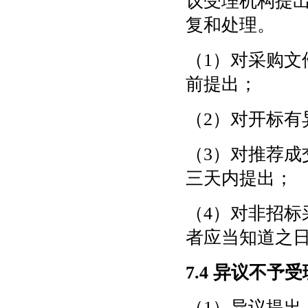
议受理机构提
复和处理。
（
1）对采购
前提出；
（
2）对开标有
（
3）对推荐
三天内提出；
（
4）对非招
者应当知道之
7.4 异议不予
（
1）异议提