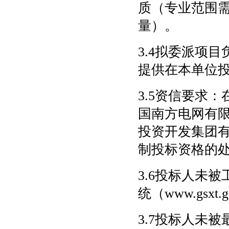
质（专业范围
量）。
3.4拟委派项
提供在本单位投
3.5资信要求
国南方电网有
投资开发集团
制投标资格的
3.6投标人未
统（www.gsx
3.7投标人未