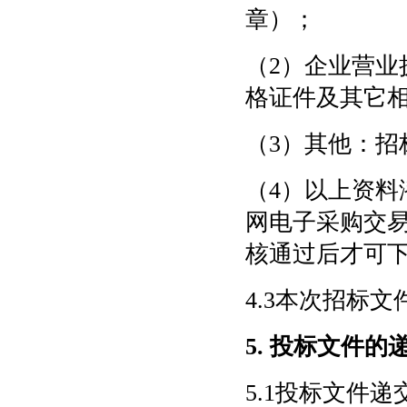
章）；
（
2）企业营
格证件及其它
（
3）其他：招
（
4）以上资料
网电子采购交易平台
核通过后才可
4.3本次招标
5. 投标文件的
5.1投标文件