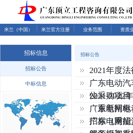
米兰（中国）
米兰官方注册
业务范围
资质
招标信息
招标公告
招标公告
2021年度
广东电动汽
中标信息
位采购项目
2021-2
（重新招标
广东电网电
招标（重招
广东电网能源